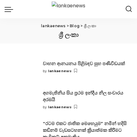
lankaenews
>
Blog
>
ශ්‍රී ලංකා
ශ්‍රී ලංකා
වාහන ආනයනය පිළිබඳව සුභ පණිවිඩයක්
by
lankaenews
Posted
by
අගමැතිනිය සිය ප්‍රථම ඉන්දීය නිල සංචාරය
අරඹයි
by
lankaenews
Posted
by
“රටම එකට ජාතික මෙහෙයුම” නමින් හදිසි
කඩිනම් වැඩසටහනක් ක්‍රියාත්මක කිරීමට
කැබිනට් අනුමැතිය