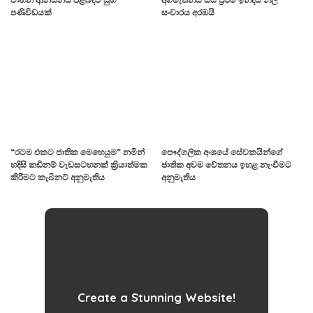
පණිවිඩයක්
සංචාරය අරඹයි
“රටම එකට ජාතික මෙහෙයුම” නමින්
පෞද්ගලික අංශයේ සේවකයින්ගේ
හදිසි කඩිනම් වැඩසටහනක් ක්‍රියාත්මක
ජාතික අවම වේතනය ඉහළ නැංවීමට
කිරීමට කැබිනට් අනුමැතිය
අනුමැතිය
Create a Stunning Website!