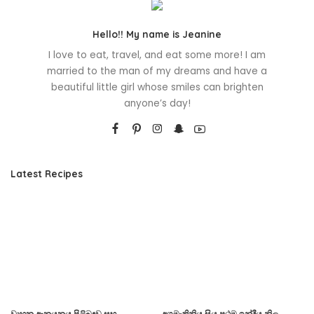
Hello!! My name is Jeanine
I love to eat, travel, and eat some more! I am
married to the man of my dreams and have a
beautiful little girl whose smiles can brighten
anyone’s day!
Latest Recipes
වාහන ආනයනය පිළිබඳව සුභ
අගමැතිනිය සිය ප්‍රථම ඉන්දීය නිල