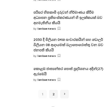
Posted
by
පරිසර හිතකාමී දරුවන් නිර්මාණය කිරීම
අධ්‍යාපන ප්‍රතිසංස්කරණයන් හි ඉලක්කයක් බව
අගමැතිනිය කියයි
by
lankaenews
Posted
by
2030 දී මිලියන 04ක සංචාරකයින් සහ ඩොලර්
බිලියන 08 ආදායමක් බලාපොරොත්තු වන බව
ජනපති කියයි
by
lankaenews
Posted
by
කොළඹ ජාත්‍යන්තර පොත් ප්‍රදර්ශනය අදින්(27)
ඇරඹෙයි
by
lankaenews
Posted
by
1
2