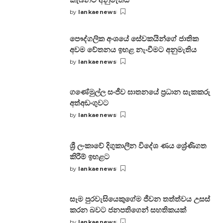
by
lankaenews
Posted
by
පෞද්ගලික අංශයේ සේවකයින්ගේ ජාතික
අවම වේතනය ඉහළ නැංවීමට අනුමැතිය
by
lankaenews
Posted
by
ගණේමුල්ල සංජීව ඝාතනයේ ප්‍රධාන සැකකරු
අත්අඩංගුවට
by
lankaenews
Posted
by
ශ්‍රී ලංකාවේ දිගුකාලීන විදේශ ණය ශ්‍රේණිගත
කිරීම් ඉහළට
by
lankaenews
Posted
by
සෑම පුරවැසියෙකුගේම ජීවන තත්ත්වය උසස්
කරන බවට ජනපතිගෙන් සහතිකයක්
by
lankaenews